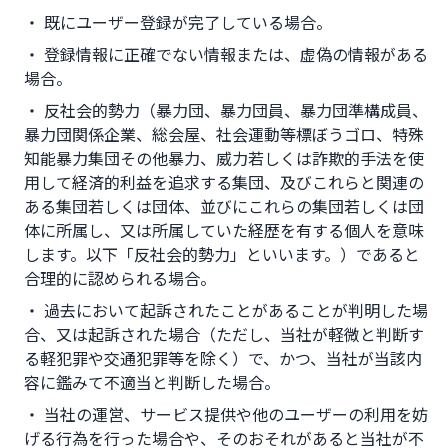
・ 既にユーザー登録が完了している場合。
・ 登録情報に正確でない情報または、虚偽の情報がある
場合。
・ 反社会的勢力（暴力団、暴力団員、暴力団準構成員、
暴力団関係企業、総会屋、社会運動等標ぼうゴロ、特殊
知能暴力集団その他暴力、威力若しくは詐欺的手法を使
用して経済的利益を追求する集団、及びこれらと関連の
ある集団若しくは団体、並びにこれらの集団若しくは団
体に所属し、又は所属していた経歴を有する個人を意味
します。以下「反社会的勢力」といいます。）であると
合理的に認められる場合。
・ 過去において起訴されたことがあることが判明した場
合、又は起訴された場合（ただし、当社が軽微と判断す
る軽犯罪や交通犯罪等を除く）で、かつ、当社が当該内
容に鑑みて不適当と判断した場合。
・ 当社の運営、サービス提供や他のユーザーの利用を妨
げる行為を行った場合や、そのおそれがあると当社が不